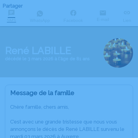
Partager
E-mail
SMS
WhatsApp
Facebook
Lien
René LABILLE
décédé le 3 mars 2026 à l'âge de 81 ans
Message de la famille
Chère famille, chers amis,
C’est avec une grande tristesse que nous vous
annonçons le décès de René LABILLE survenu le
mardi 03 mars 2026 à Auxerre.